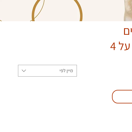
ם
ל 4
מיין לפי