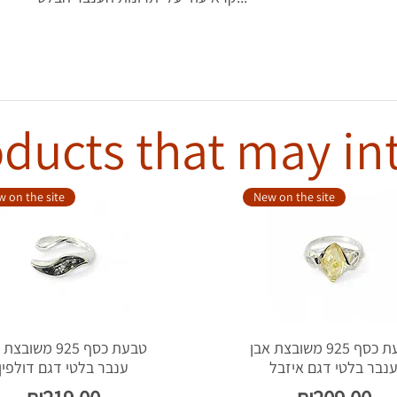
ducts that may in
 on the site
New on the site
טבעת כסף 925 משובצת אבן
טבעת כסף 925 משוב
נבר בלטי דגם איזבל
ענבר בלטי דגם דולפין
Price
Price