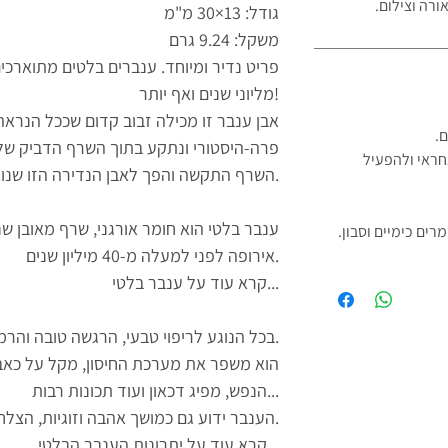
ורה וצילום.
גודל: 13×30 מ"מ
משקל: 9.24 גרם
מליוני שנים ואף יותר!
אבן ענבר זו מכילה זבוב קדום שככל הנראה
ם.
פרה-היסטורי ונתקע בתוך השרף הדביק של 
חראי ולהפעיל
השרף התקשה והפך לאבן הנדירה הזו שנוצרת בתוכה את הזבוב לעד.
ענבר בלטי הוא חומר אורגני, שרף מאובן שנ
ים כימיים וסבון.
אירופה לפני למעלה מ-40 מיליון שנים.
קרא עוד על ענבר בלטי...
בכל הנוגע לריפוי טבעי, הרגשה טובה והרמוניה, ענבר בלטי הוא הפתרון.
הוא משפר את מערכת החיסון, מקל על כאב
הנפש, מפיג דכאון ועוד תכונות רבות...
הענבר ידוע גם כמושך אהבה וזוגיות, הצלחה, שגשוג וחוכמה עתיקה.
קרא עוד על יתרונות הענבר הבלטי...