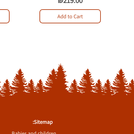
₪219.00
Add to Cart
Sitemap:
Babies and children