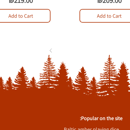
₪219.00
₪209.00
Add to Cart
Add to Cart
1
2
3
...
84
Popular on the site:
Baltic amber playing dice