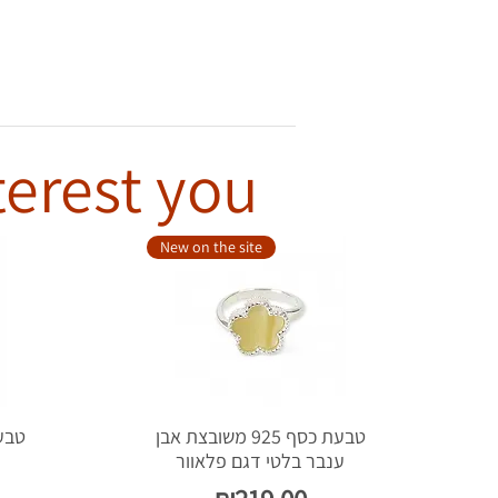
terest you
New on the site
טבעת כסף 925 משובצת אבן
ענבר בלטי דגם פלאוור
ע
Price