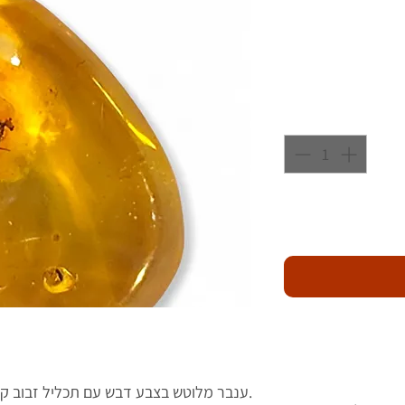
ענבר מלוטש בצבע דבש עם תכליל זבוב קדום פרה-היסטורי.