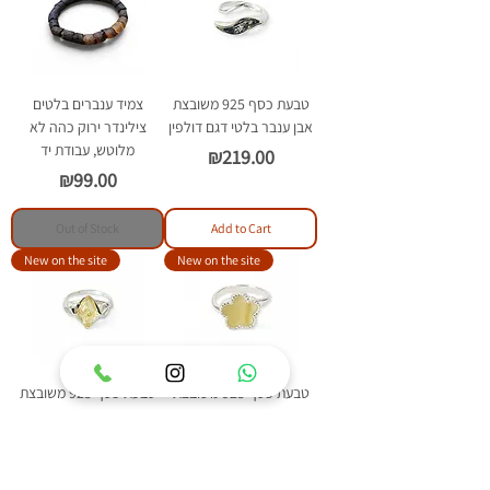
טבעת כסף 925 משובצת
צמיד ענברים בלטים
אבן ענבר בלטי דגם דולפין
צילינדר ירוק כהה לא
מלוטש, עבודת יד
Price
₪219.00
Price
₪99.00
Out of Stock
Add to Cart
New on the site
New on the site
טבעת כסף 925 משובצת
טבעת כסף 925 משובצת
אבן ענבר בלטי דגם פלאוור
אבן ענבר בלטי דגם איזבל
Price
Price
₪209.00
₪219.00