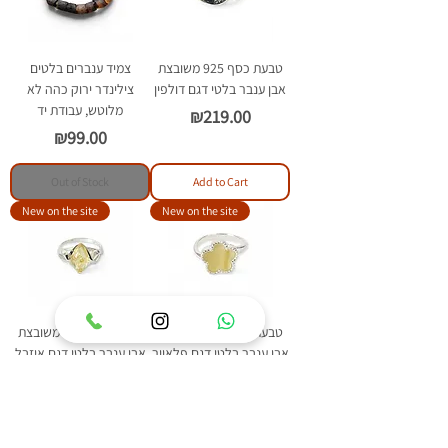
טבעת כסף 925 משובצת
צמיד ענברים בלטים
אבן ענבר בלטי דגם דולפין
צילינדר ירוק כהה לא
מלוטש, עבודת יד
Price
₪219.00
Price
₪99.00
Out of Stock
Add to Cart
New on the site
New on the site
טבעת כסף 925 משובצת
טבעת כסף 925 משובצת
אבן ענבר בלטי דגם פלאוור
אבן ענבר בלטי דגם איזבל
Price
Price
₪209.00
₪219.00
Add to Cart
Add to Cart