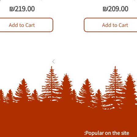
Price
Price
₪219.00
₪209.00
Add to Cart
Add to Cart
1
2
3
...
84
Popular on the site: