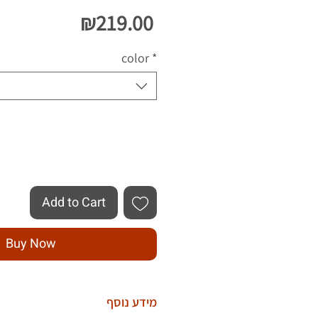
Price
₪219.00
color
*
Quantity
*
Add to Cart
Buy Now
מידע נוסף