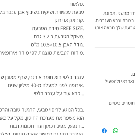
פלאוור.
טבעת עכשווית ושיקית בשיבוץ אבן ענבר בל
חד מהשני. תמונת
קוניאק או ירוק.
בצורת וצבע הענברים.
 הטבעת שלך תראה
אותו
מידת הטבעת FREE SIZE.
משקל הטבעת כ 3.2 גרם.
גודל האבן 10.5×10.5 מ"מ.
מידות הטבעות מוצגות לפי מידה אירופאית.
ם.
ענבר בלטי הוא חומר אורגני, שרף מאובן שנ
ואחראי ולהפעיל
אירופה לפני למעלה מ-40 מיליון שנים.
קרא עוד על ענבר בלטי...
ומרים כימיים
בכל הנוגע לריפוי טבעי, הרגשה טובה והרמוניה, ענבר בלטי הוא הפתרון.
הוא משפר את מערכת החיסון, מקל על כאב
הנפש, מפיג דכאון ועוד תכונות רבות...
הענבר ידוע גם כמושך אהבה וזוגיות, הצלחה, שגשוג וחוכמה עתיקה.