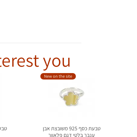
terest you
New on the site
טבעת כסף 925 משובצת אבן
ענבר בלטי דגם פלאוור
ע