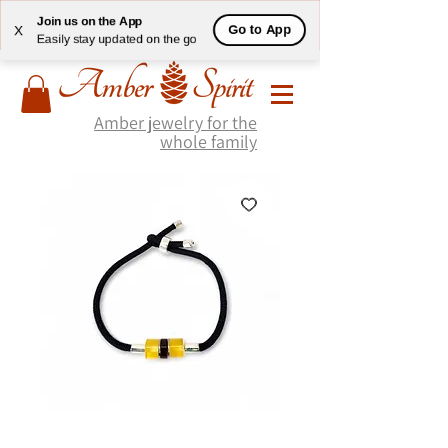
Join us on the App
Go to App
X
Easily stay updated on the go
Amber jewelry for the
whole family