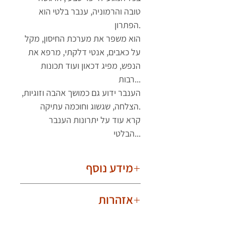
טובה והרמוניה, ענבר בלטי הוא
הפתרון.
הוא משפר את מערכת החיסון, מקל
על כאבים, אנטי דלקתי, מרפא את
הנפש, מפיג דכאון ועוד תכונות
רבות...
הענבר ידוע גם כמושך אהבה וזוגיות,
הצלחה, שגשוג וחוכמה עתיקה.
קרא עוד על יתרונות הענבר
הבלטי...
מידע נוסף
חשוב לדעת!
אזהרות
בשל היותם טבעיים, הענברים שונים אחד
מהשני. תמונת המוצר עלולה להיות עם
אינו מיועד לתינוקות,פעוטות וילדים.