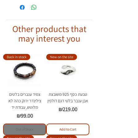
הבדלים קלים בצורת וצבע הענברים. לכל
לענוד את צמיד הענברים באופן בטוח
צמיד ענברים יש צורה וצבע ייחודיים לו.
ואחראי ולהפעיל שיקול דעת.
הצמיד שלך יראה
אותו הדבר אך עם
יש לענוד כצמיד בלבד.
הבדלים קלים.
Other products that
יש להימנע ממגע של הענברים עם
חומרים כימיים וסבון.
may interest you
Back in stock
New on the site
טבעת כסף 925 משובצת
צמיד ענברים בלטים
אבן ענבר בלטי דגם דולפין
צילינדר ירוק כהה לא
מלוטש, עבודת יד
Price
₪219.00
Price
₪99.00
Out of Stock
Add to Cart