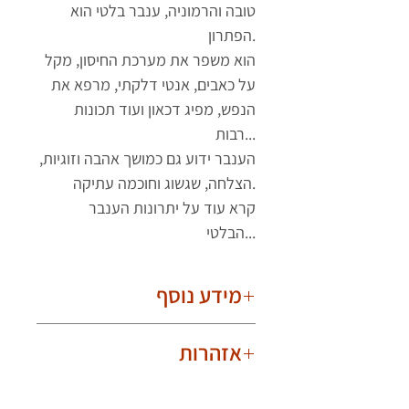
טובה והרמוניה, ענבר בלטי הוא
הפתרון.
הוא משפר את מערכת החיסון, מקל
על כאבים, אנטי דלקתי, מרפא את
הנפש, מפיג דכאון ועוד תכונות
רבות...
הענבר ידוע גם כמושך אהבה וזוגיות,
הצלחה, שגשוג וחוכמה עתיקה.
קרא עוד על יתרונות הענבר
הבלטי...
מידע נוסף
חשוב לדעת!
אזהרות
בשל היותם טבעיים, הענברים שונים אחד
מהשני. תמונת המוצר עלולה להיות עם
אינו מיועד לתינוקות,פעוטות וילדים.
הבדלים קלים בצורת וצבע הענברים. לכל