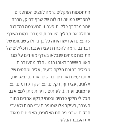
התחממות האקלים גרמה לעצים המחטניים 
להפריש כמויות גדולות של שרף דביק , הרבה 
יותר מבדרך כלל. תופעה זו התעצמה בהדרגה 
והחלה את תהליך היווצרות הענבר. כמות השרף 
שהעצים הפרישו היתה כל כך גדולה, שבסופו של 
דבר גם גרמה להכחדת עצי הענבר. תכלילים של 
חתיכות צמחים שנכלאו בשרף מעידים על מגז 
האוויר ששרר באותו הזמן. חלק מהענברים 
מכילים בתוכם חלקח גזעים, עלים ומחטים של 
אותם עצים (אורנים, ברושים, ארזים, סאקויות, 
אלונים, עצי חוף, דקלים, עצי שקד קדומים, עצי 
ערמונים ועוד..). לעיתים נדירות ניתן למצוא גם 
תכלילי חלקי פרחים וצמחי קרקע אחרים בתוך 
הענבר, בעיקר אלו שמופרים ע"י הרוח ולא ע"י 
חרקים. שרכי פריחת האלונים, מאפיינים מאוד 
את הענבר הבלטי.