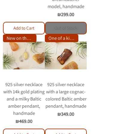
model, handmade
Price
₪299.00
Add to Cart
Out of Stock
New on the site
One of a kind item
925 silver necklace
925 silver necklace
with 14k gold plating
with a large cognac-
and a milky Baltic
colored Baltic amber
amber pendant,
pendant, handmade
handmade
Price
₪349.00
Price
₪469.00