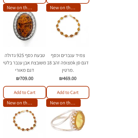
New on the site
New on the site
צמיד ענברים וכסף
טבעת כסף 925 גדולה
מצופה זהב 18k דגם סן
משובצת אבן ענבר בלטי
מרטין.
דגם מאורי
Price
Price
₪709.00
₪469.00
Add to Cart
Add to Cart
New on the site
New on the site