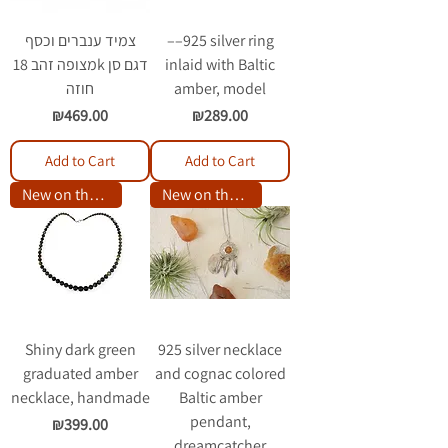
צמיד ענברים וכסף
––925 silver ring
מצופה זהב 18k דגם סן
inlaid with Baltic
חוזה
amber, model
Price
Price
₪469.00
₪289.00
Add to Cart
Add to Cart
New on the site
New on the site
Shiny dark green
925 silver necklace
graduated amber
and cognac colored
necklace, handmade
Baltic amber
pendant,
Price
₪399.00
dreamcatcher