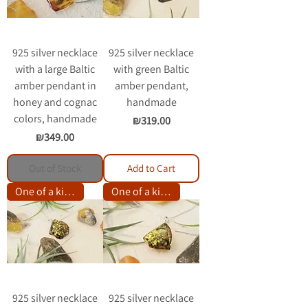
925 silver necklace
925 silver necklace
with a large Baltic
with green Baltic
amber pendant in
amber pendant,
honey and cognac
handmade
colors, handmade
Price
₪319.00
Price
₪349.00
Out of Stock
Add to Cart
One of a kind item
One of a kind item
925 silver necklace
925 silver necklace