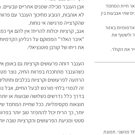
ואר חיית המחמד
אבן
ה
ענבר מכילה שמנים אתריים טבעיים. ר
ס שתי אצבעות בין
לא אוהבות, הנובע מחיכוך הענבר עם פרוו
שהקרצייה מרגישה אי נוחות.
אדמומיות באזור
אגב, קרציות יכולות להריח! אין להם אף כמ
ר ולשטוף את
"איבר האלר" הממוקם על רגליהן הקדמיות. 
את ריחו של קורבן פוטנציאלי.
יר את הקולר.
הענבר דוחה פרעושים וקרציות גם באופן א
כשהענבר מתחככת בפרוות החיה, נוצר מטען
הרתעה לפרעושים וקרציות בכלבים וחתולים
זה לגמרי בלתי מורגש לבעל החיים, אבל נו
בדרך כלל נדרשים כשלושה שבועות או יות
תוצאות מקסימליות. ככל שחיית המחמד שלך
יותר, כך הריח יכול להתפזר טוב יותר בפר
סטטי ומניעת הפרעושים והקרציות טובה יות
חד מהשני. תמונת