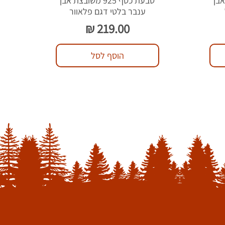
צת אבן
טבעת כסף 925 משובצת אבן
ענבר בלטי דגם פלאוור
מחיר
הוסף לסל