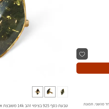
חד מהשני. תמונת
טבעת כסף 925 בציפוי זהב 14k משובצת אבן ענבר בלטי דגם הדר.