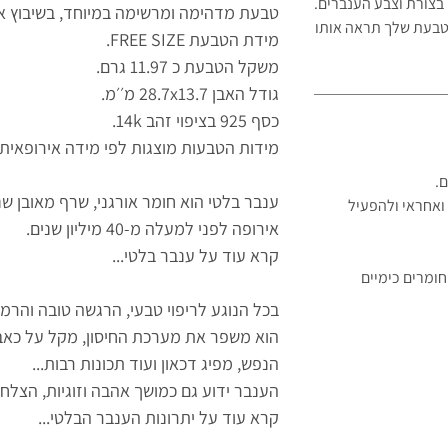
בצורת וצבע הענברים.
טבעת מדהימה ומרשימה במיוחד, בשיבוץ אב
 הטבעת שלך תראה
אותו
מידת הטבעת FREE SIZE.
משקל הטבעת כ 11.97 גרם.
גודל האבן 28.7x13.7 מ׳׳מ.
כסף 925 בציפוי זהב 14k.
מידות הטבעות מוצגות לפי מידה אירופאית.
ם.
ענבר בלטי הוא חומר אורגני, שרף מאובן שנ
ואחראי ולהפעיל
אירופה לפני למעלה מ-40 מיליון שנים.
קרא עוד על ענבר בלטי...
ומרים כימיים
בכל הנוגע לריפוי טבעי, הרגשה טובה והרמו
הוא משפר את מערכת החיסון, מקל על כאב
הנפש, מפיג דכאון ועוד תכונות רבות...
הענבר ידוע גם כמושך אהבה וזוגיות, הצלח
קרא עוד על יתרונות הענבר הבלטי...