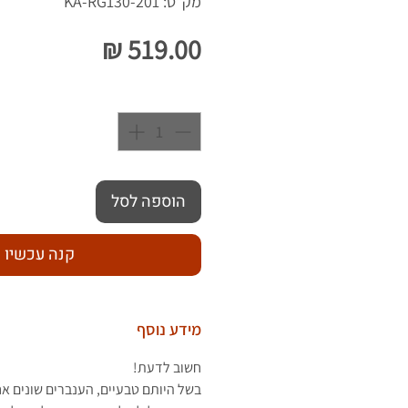
מק"ט: KA-RG130-201
מחיר
כמות
*
הוספה לסל
קנה עכשיו
מידע נוסף
חשוב לדעת!
בשל היותם טבעיים, הענברים שונים א