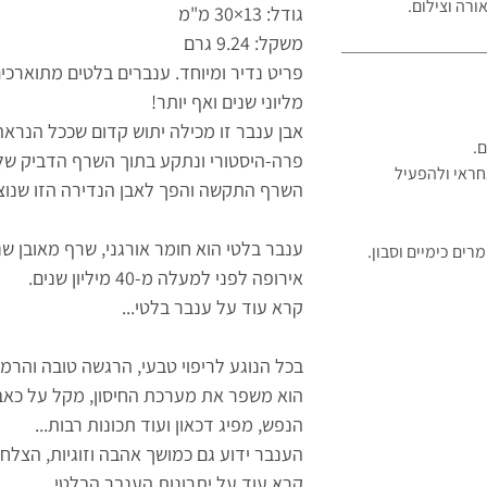
ורה וצילום.
גודל: 13×30 מ"מ
משקל: 9.24 גרם
מליוני שנים ואף יותר!
אבן ענבר זו מכילה יתוש קדום שככל הנראה
ם.
פרה-היסטורי ונתקע בתוך השרף הדביק של 
חראי ולהפעיל
השרף התקשה והפך לאבן הנדירה הזו שנוצ
ענבר בלטי הוא חומר אורגני, שרף מאובן שנ
ים כימיים וסבון.
אירופה לפני למעלה מ-40 מיליון שנים.
קרא עוד על ענבר בלטי...
בכל הנוגע לריפוי טבעי, הרגשה טובה והרמו
הוא משפר את מערכת החיסון, מקל על כאב
הנפש, מפיג דכאון ועוד תכונות רבות...
הענבר ידוע גם כמושך אהבה וזוגיות, הצלח
קרא עוד על יתרונות הענבר הבלטי...