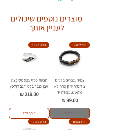
ואחראי ולהפעיל שיקול דעת.
הצמיד שלך יראה
אותו הדבר אך עם
יש לענוד כצמיד בלבד.
הבדלים קלים.
מוצרים נוספים שיכולים
יש להימנע ממגע של הענברים עם
חומרים כימיים וסבון.
לעניין אותך
חזר למלאי
חדש באתר
צמיד ענברים בלטים
טבעת כסף 925 משובצת
צילינדר ירוק כהה לא
אבן ענבר בלטי דגם דולפין
מלוטש, עבודת יד
מחיר
מחיר
אזל מהמלאי
הוסף לסל
חדש באתר
חדש באתר