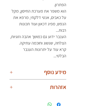
הפתרון.
הוא משפר את מערכת החיסון, מקל
על כאבים, אנטי דלקתי, מרפא את
הנפש, מפיג דכאון ועוד תכונות
רבות...
הענבר ידוע גם כמושך אהבה וזוגיות,
הצלחה, שגשוג וחוכמה עתיקה.
קרא עוד על יתרונות הענבר
הבלטי...
מידע נוסף
חשוב לדעת!
אזהרות
בשל היותם טבעיים, הענברים שונים אחד
מהשני. תמונת המוצר עלולה להיות עם
אינו מיועד לתינוקות,פעוטות וילדים.
הבדלים קלים בצורת וצבע הענברים. לכל
לענוד את צמיד הענברים באופן בטוח
צמיד ענברים יש צורה וצבע ייחודיים לו.