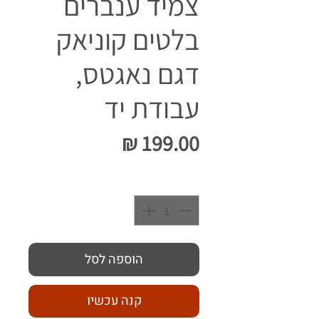
צמיד ענברים
בלטים קוניאק
דגם נאגטס,
עבודת יד
מחיר
כמות
*
הוספה לסל
קנה עכשיו