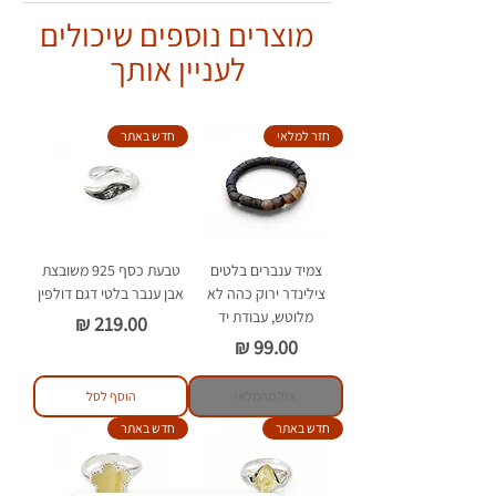
לחנק.
עם הבדלים קלים.
מוצרים נוספים שיכולים
אין להשאיר את שרשרת הענברים על
ילדים מתחת לגיל 5 ללא השגחת
לעניין אותך
מבוגר.
יש לענוד את השרשרת על הצוואר או
כצמיד בלבד.
חזר למלאי
חדש באתר
יש להימנע ממגע של הענברים עם
חומרים כימיים וסבון.
צמיד ענברים בלטים
טבעת כסף 925 משובצת
צילינדר ירוק כהה לא
אבן ענבר בלטי דגם דולפין
מלוטש, עבודת יד
מחיר
מחיר
אזל מהמלאי
הוסף לסל
חדש באתר
חדש באתר