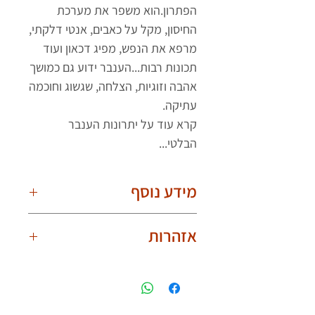
הפתרון.הוא משפר את מערכת
החיסון, מקל על כאבים, אנטי דלקתי,
מרפא את הנפש, מפיג דכאון ועוד
תכונות רבות...הענבר ידוע גם כמושך
אהבה וזוגיות, הצלחה, שגשוג וחוכמה
עתיקה.
קרא עוד על יתרונות הענבר
הבלטי...
מידע נוסף
חשוב לדעת!
אזהרות
בשל היותם טבעיים, הענברים שונים אחד
מהשני. תמונת המוצר עלולה להיות עם
יש לענוד את שרשרת הענברים באופן
הבדלים קלים בצורת וצבע הענברים. לכל
בטוח ואחראי ולהפעיל שיקול דעת.
שרשרת ענברים יש צורה וצבע ייחודיים
אין להכניס את השרשרת לפה מחשש
לה. השרשרת שלך תראה
אותו הדבר אך