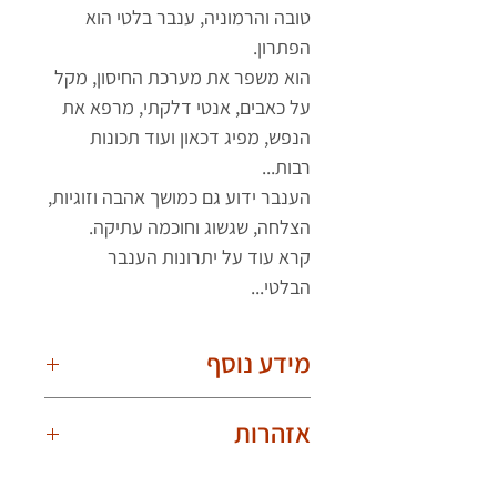
טובה והרמוניה, ענבר בלטי הוא
הפתרון.
הוא משפר את מערכת החיסון, מקל
על כאבים, אנטי דלקתי, מרפא את
הנפש, מפיג דכאון ועוד תכונות
רבות...
הענבר ידוע גם כמושך אהבה וזוגיות,
הצלחה, שגשוג וחוכמה עתיקה.
קרא עוד על יתרונות הענבר
הבלטי...
מידע נוסף
חשוב לדעת!
אזהרות
בשל היותם טבעיים, הענברים שונים אחד
מהשני. תמונת המוצר עלולה להיות עם
יש לענוד את שרשרת הענברים באופן
הבדלים קלים בצורת וצבע הענברים. לכל