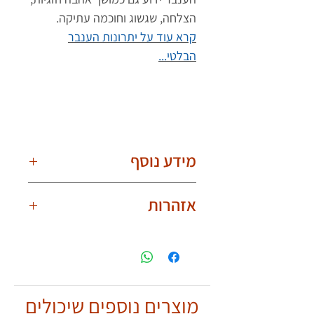
הצלחה, שגשוג וחוכמה עתיקה.
קרא עוד על יתרונות הענבר
הבלטי...
מידע נוסף
חשוב לדעת!
אזהרות
יתכנו הבדלי צבע קטנים בגלל פערי
תאורה וצילום.
אינו מיועד לתינוקות,פעוטות וילדים.
יש להשתמש בענבר באופן בטוח
ואחראי ולהפעיל שיקול דעת.
אין להכניס לפה.
מוצרים נוספים שיכולים
יש להימנע ממגע של הענבר עם