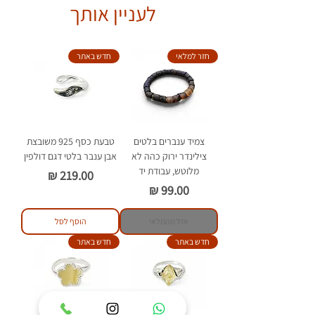
חומרים כימיים וסבון.
לעניין אותך
חזר למלאי
חדש באתר
צמיד ענברים בלטים
טבעת כסף 925 משובצת
צילינדר ירוק כהה לא
אבן ענבר בלטי דגם דולפין
מלוטש, עבודת יד
מחיר
מחיר
אזל מהמלאי
הוסף לסל
חדש באתר
חדש באתר