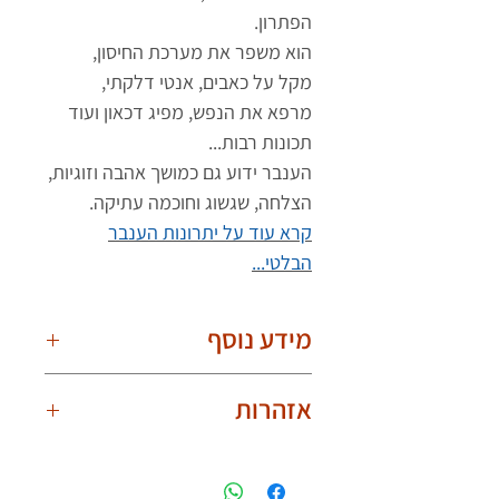
הפתרון.
הוא משפר את מערכת החיסון,
מקל על כאבים, אנטי דלקתי,
מרפא את הנפש, מפיג דכאון ועוד
תכונות רבות...
הענבר ידוע גם כמושך אהבה וזוגיות,
הצלחה, שגשוג וחוכמה עתיקה.
קרא עוד על יתרונות הענבר
הבלטי...
מידע נוסף
חשוב לדעת!
אזהרות
בשל היותם טבעיים, הענברים שונים אחד
מהשני. תמונת המוצר עלולה להיות עם
אינו מיועד לתינוקות,פעוטות וילדים.
הבדלים קלים בצורת וצבע הענברים.
לענוד את טבעת ענבר באופן בטוח
לכל ענבר יש צורה וצבע ייחודיים