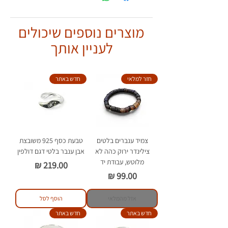
ואחראי ולהפעיל שיקול דעת.
לו. הטבעת שלך תראה
אותו הדבר אך עם
יש לענוד כטבעת בלבד.
הבדלים קלים.
מוצרים נוספים שיכולים
יש להימנע ממגע של הענברים עם
חומרים כימיים וסבון.
לעניין אותך
חזר למלאי
חדש באתר
צמיד ענברים בלטים
טבעת כסף 925 משובצת
צילינדר ירוק כהה לא
אבן ענבר בלטי דגם דולפין
מלוטש, עבודת יד
מחיר
מחיר
אזל מהמלאי
הוסף לסל
חדש באתר
חדש באתר