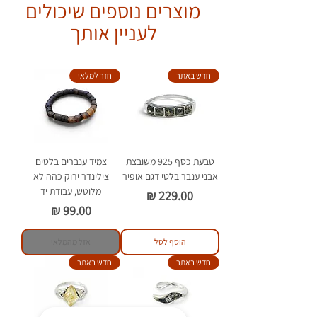
מוצרים נוספים שיכולים
יש להימנע ממגע של הענברים עם
חומרים כימיים וסבון.
לעניין אותך
חדש באתר
חזר למלאי
טבעת כסף 925 משובצת
צמיד ענברים בלטים
אבני ענבר בלטי דגם אופיר
צילינדר ירוק כהה לא
מלוטש, עבודת יד
מחיר
מחיר
הוסף לסל
אזל מהמלאי
חדש באתר
חדש באתר