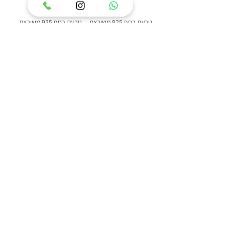
טבעת כסף 925 משובצת
טבעת כסף 925 משובצת
אבן ענבר בלטי דגם דולפין
אבן ענבר בלטי דגם איזבל
מחיר
מחיר
הוסף לסל
הוסף לסל
84
/
1
פופולרי באתר: