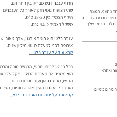
חרוזי ענבר דבש מבריק בין החרוזים.
שתי רצועות גומי חזק לאורך כל הענברים
חד מהשני. תמונת
היקף הצמיד בין 18-20 ס"מ.
בצורת וצבע הענברים.
יים לו. הצמיד שלך
משקל הצמיד כ 4.5 גרם.
ענבר בלטי הוא חומר אורגני, שרף מאובן שנ
אירופה לפני למעלה מ-40 מיליון שנים.
קרא עוד על ענבר בלטי...
ם.
בכל הנוגע לריפוי טבעי, הרגשה טובה והרמו
וח ואחראי
הוא משפר את מערכת החיסון, מקל על כאב
הנפש, מפיג דכאון ועוד תכונות רבות...
הענבר ידוע גם כמושך אהבה וזוגיות, הצלח
ומרים כימיים
קרא עוד על יתרונות הענבר הבלטי...