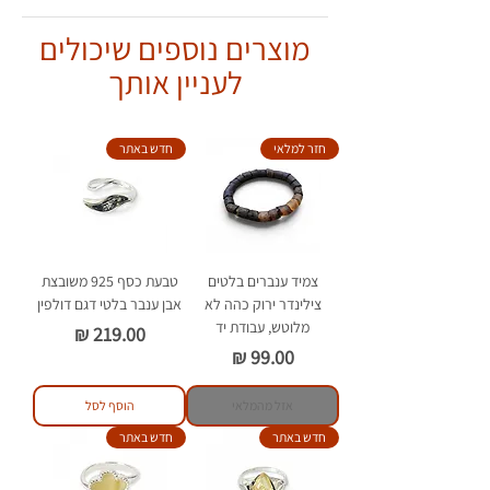
לחנק.
עם הבדלים קלים.
מוצרים נוספים שיכולים
אין להשאיר את שרשרת הענברים על
ילדים מתחת לגיל 5 ללא השגחת
לעניין אותך
מבוגר.
יש לענוד את השרשרת על הצוואר או
כצמיד בלבד.
חזר למלאי
חדש באתר
יש להימנע ממגע של הענברים עם
חומרים כימיים וסבון.
צמיד ענברים בלטים
טבעת כסף 925 משובצת
צילינדר ירוק כהה לא
אבן ענבר בלטי דגם דולפין
מלוטש, עבודת יד
מחיר
מחיר
אזל מהמלאי
הוסף לסל
חדש באתר
חדש באתר