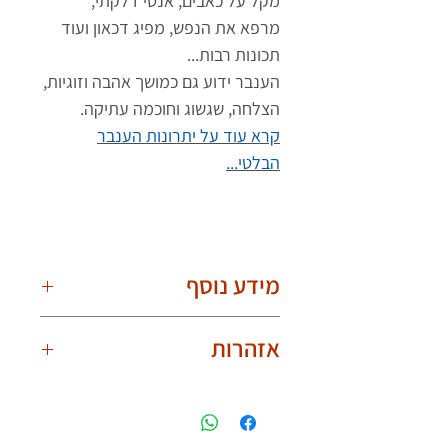
מקל על כאבים, אנטי דלקתי,
מרפא את הנפש, מפיג דכאון ועוד
תכונות רבות...
הענבר ידוע גם כמושך אהבה וזוגיות,
הצלחה, שגשוג וחוכמה עתיקה.
קרא עוד על יתרונות הענבר
הבלטי...
מידע נוסף
חשוב לדעת!
אזהרות
בשל היותם טבעיים, הענברים שונים אחד
מהשני. תמונת המוצר עלולה להיות עם
יש לענוד את שרשרת הענברים באופן
הבדלים קלים בצורת וצבע הענברים. לכל
בטוח ואחראי ולהפעיל שיקול דעת.
שרשרת ענברים יש צורה וצבע ייחודיים
אין להכניס את השרשרת לפה מחשש
לה. השרשרת שלך תראה אותו הדבר אך