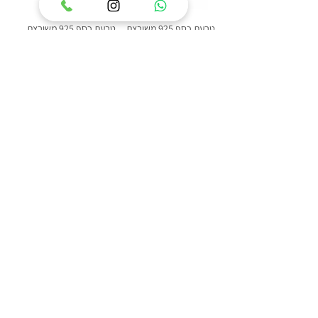
טבעת כסף 925 משובצת
טבעת כסף 925 משובצת
אבן ענבר בלטי דגם איזבל
אבן ענבר בלטי דגם פלאוור
מחיר
מחיר
הוסף לסל
הוסף לסל
84
/
1
פופולרי באתר: