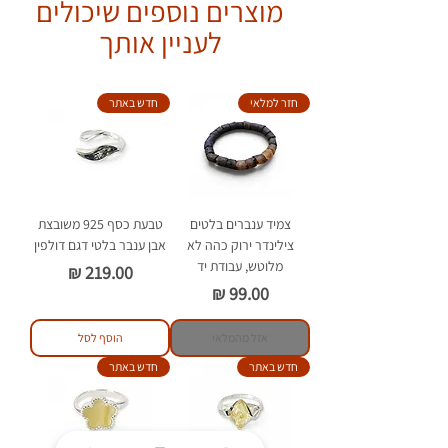
מוצרים נוספים שיכולים
אין להשאיר את שרשרת הענברים על
ילדים מתחת לגיל 5 ללא השגחת
לעניין אותך
מבוגר.
יש לענוד את השרשרת על הצוואר או
כצמיד בלבד.
חזר למלאי
חדש באתר
יש להימנע ממגע של הענברים עם
חומרים כימיים וסבון.
צמיד ענברים בלטים
טבעת כסף 925 משובצת
צילינדר ירוק כהה לא
אבן ענבר בלטי דגם דולפין
מלוטש, עבודת יד
מחיר
מחיר
אזל מהמלאי
הוסף לסל
חדש באתר
חדש באתר