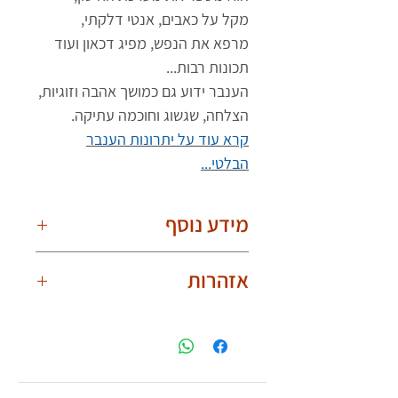
מקל על כאבים, אנטי דלקתי,
מרפא את הנפש, מפיג דכאון ועוד
תכונות רבות...
הענבר ידוע גם כמושך אהבה וזוגיות,
הצלחה, שגשוג וחוכמה עתיקה.
קרא עוד על יתרונות הענבר
הבלטי...
מידע נוסף
חשוב לדעת!
אזהרות
בשל היותם טבעיים, הענברים שונים אחד
מהשני. תמונת המוצר עלולה להיות עם
יש לענוד את שרשרת הענברים באופן
הבדלים קלים בצורת וצבע הענברים. לכל
בטוח ואחראי ולהפעיל שיקול דעת.
שרשרת ענברים יש צורה וצבע ייחודיים
אין להכניס את השרשרת לפה מחשש
לה. השרשרת שלך תראה אותו הדבר אך
לחנק.
עם הבדלים קלים.